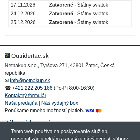
17.11.2026
Zatvorené
- Štátny sviatok
24.12.2026
Zatvorené
- Štátny sviatok
25.12.2026
Zatvorené
- Štátny sviatok
Outridertac.sk
Netnakup s.r.o., Tyršova 271, 43801 Žatec, Česká
republika
✉
info@netnakup.sk
☎
+421 222 205 186
(Po-Pi 8:00-16:30)
Kontaktný formulár
Naša predajňa
|
Náš výdajný box
Ponúkame mnoho možností platieb.
Zákaznícky servis
Tento web používa na poskytovanie služieb,
Novinky emailom
personalizáciu reklám a analýzu návštevnosti súbory