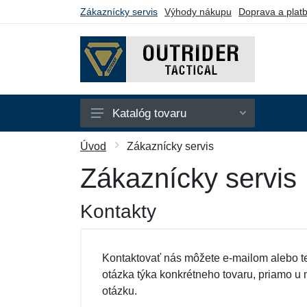
Zákaznícky servis
Výhody nákupu
Doprava a plat
Katalóg tovaru
Bundy
Úvod
Zákaznícky servis
Kraťasy
Zákaznícky servis
Kukly
Kontakty
Mikiny
Nohavice
Kontaktovať nás môžete e-mailom alebo te
Polokošele
otázka týka konkrétneho tovaru, priamo u 
Tričká
otázku.