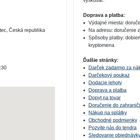
vyskúšať.
Doprava a platba:
Výdajné miesta: doruč
tec, Česká republika
Na adresu: doručenie 
Spôsoby platby: dobier
kryptomena
Ďalšie stránky:
:30
Darček zadarmo za ná
Darčekový poukaz
Dodacie lehoty
Doprava a platba
Dopyt na tovar
Doručenie do zahranič
Nákup na splátky
Obchodné podmienky
Pozvite nás do tendra
Sledovanie objednávk