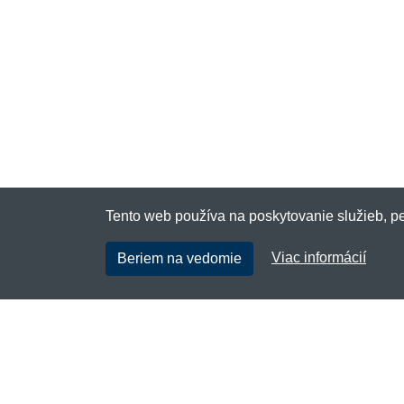
Tento web používa na poskytovanie služieb, pe
Viac informácií
Beriem na vedomie
Outridertac.sk
Netnakup s.r.o., Tyršova 271, 43801 Žatec,