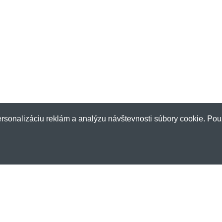
rsonalizáciu reklám a analýzu návštevnosti súbory cookie. Pou
Zákaznícky servis
Nov
Doprava a platba
Chcet