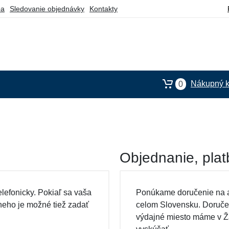
ba
Sledovanie objednávky
Kontakty
Nákupný k
0
Objednanie, plat
lefonicky. Pokiaľ sa vaša
Ponúkame doručenie na a
neho je možné tiež zadať
celom Slovensku. Doručen
výdajné miesto máme v Ža