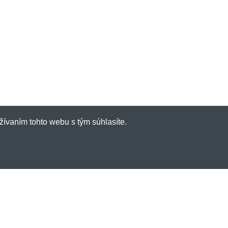
žívaním tohto webu s tým súhlasíte.
inky emailom
e dostávať informácie o novinkách a