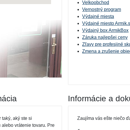
Velkoobchod
Vernostný program
Výdajné miesta
Výdajné miesto Armik.
Výdajný box ArmikBox
Záruka najlepšej ceny
Zľavy pre profesijné sk
Zmena a zrušenie obj
mácia
Informácie a do
 taký, aký ste si
Zaujíma vás ešte niečo ďa
lebo vrátenie tovaru. Pre