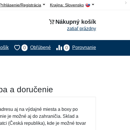
Prihlásenie/Registrácia
Krajina:
Slovensko
Nákupný košík
zatiaľ prázdny
ošík
Obľúbené
Porovnanie
0
0
ba a doručenie
dresu aj na výdajné miesta a boxy po
ie je možné aj do zahraničia. Sklad a
tci (Česká republika), kde je možné tovar