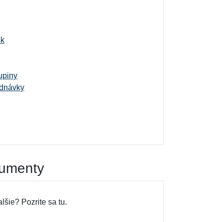
sk
upiny
ednávky
kumenty
lšie? Pozrite sa tu.