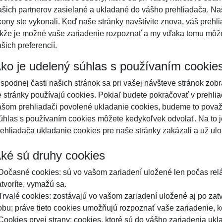
ašich partnerov zasielané a ukladané do vášho prehliadača. Na
kony ste vykonali. Keď naše stránky navštívite znova, váš prehli
akže je možné vaše zariadenie rozpoznať a my vďaka tomu môž
šich preferencií.
ko je udelený súhlas s používaním cookie
 spodnej časti našich stránok sa pri vašej návšteve stránok zob
e stránky používajú cookies. Pokiaľ budete pokračovať v prehli
ašom prehliadači povolené ukladanie cookies, budeme to považ
úhlas s používaním cookies môžete kedykoľvek odvolať. Na to je
rehliadača ukladanie cookies pre naše stránky zakázali a už ul
ké sú druhy cookies
 Dočasné cookies: sú vo vašom zariadení uložené len počas rel
atvoríte, vymažú sa.
 Trvalé cookies: zostávajú vo vašom zariadení uložené aj po zatv
obu; práve tieto cookies umožňujú rozpoznať vaše zariadenie, k
 Cookies prvej strany: cookies, ktoré sú do vášho zariadenia uk