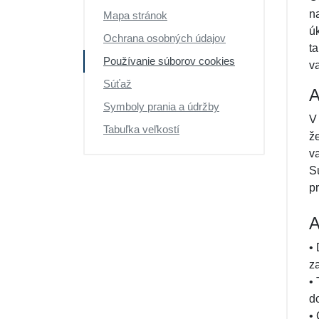
Darčekové poukazy
n
Mapa stránok
ú
Ochrana osobných údajov
t
Používanie súborov cookies
va
Súťaž
A
Symboly prania a údržby
V
Tabuľka veľkostí
ž
v
S
p
A
•
z
•
d
•