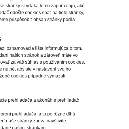
še stránky si vďaka tomu zapamätajú, aké
adač odošle cookies späť na tieto stránky,
eme prispôsobiť obsah stránky podľa
s
razí oznamovacia lišta informujúca o tom,
adaní našich stránok a zároveň máte vo
ovať za váš súhlas s používaním cookies.
 nutné, aby ste v nastavení svojho
ožené cookies prípadne vymazali.
ácie prehliadača a akonáhle prehliadač
orení prehliadača, a to po rôzne dlhú
eď naše stránky znova navštívite.
ladané našimi stránkami.