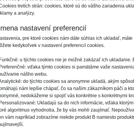
 Cookies tretích strán: cookies, ktoré sú do vášho zariadenia uk
eklamy a analýzy.
mena nastavení preferencií
astavenia, pre ktoré cookies nám dáte súhlas ich ukladať, máte 
ôžete kedykoľvek v nastavení preferencií cookies.
 Funkčné: u týchto cookies nie je možné zakázať ich ukladanie.
 Preferenčné: vďaka týmto cookies si pamätáme vaše nastavenia
oužívanie nášho webu.
 Analytické: do týchto cookies sa anonymne ukladá, akým spôs
omáhajú nám lepšie chápať, čo sa našim zákazníkom páči a k
nonymné, nedokážeme si spojiť vás konkrétne s konkrétnymi kro
 Personalizované: Ukladajú sa do nich informácie, vďaka ktor
toré algoritmus vyhodnotia, že by vás mohli zaujímať. Nepoužív
en vám napríklad zobrazíme niekde produkt B namiesto produktu
aujímavejší.