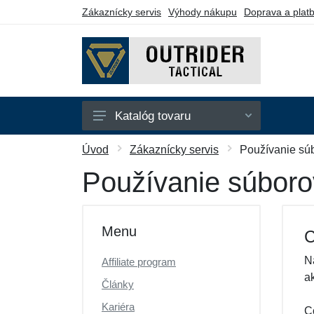
Zákaznícky servis
Výhody nákupu
Doprava a plat
Katalóg tovaru
Bundy
Úvod
Zákaznícky servis
Používanie sú
Kraťasy
Používanie súboro
Kukly
Mikiny
Menu
C
Nohavice
N
Affiliate program
Polokošele
a
Články
Tričká
Kariéra
C