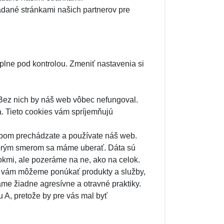
ladané stránkami našich partnerov pre
plne pod kontrolou. Zmeniť nastavenia si
 Bez nich by náš web vôbec nefungoval.
. Tieto cookies vám spríjemňujú
obom prechádzate a používate náš web.
torým smerom sa máme uberať. Dáta sú
kmi, ale pozeráme na ne, ako na celok.
ým vám môžeme ponúkať produkty a služby,
ame žiadne agresívne a otravné praktiky.
 A, pretože by pre vás mal byť