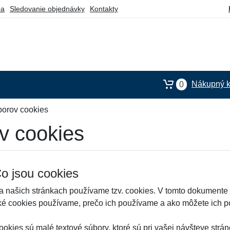
ba
Sledovanie objednávky
Kontakty
Nákupný k
0
borov cookies
v cookies
o jsou cookies
a našich stránkach používame tzv. cookies. V tomto dokumente o
ké cookies používame, prečo ich používame a ako môžete ich p
ookies sú malé textové súbory, ktoré sú pri vašej návšteve strá