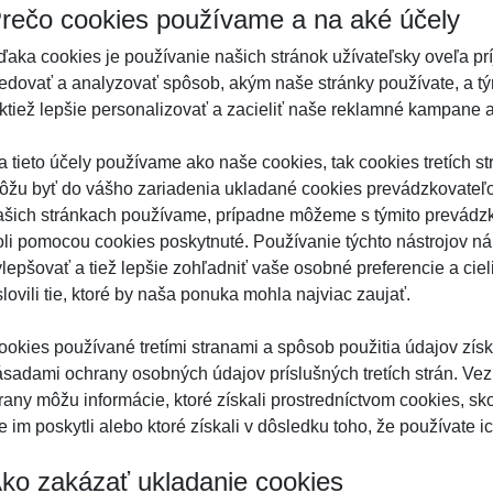
rečo cookies používame a na aké účely
ďaka cookies je používanie našich stránok užívateľsky oveľa p
ledovať a analyzovať spôsob, akým naše stránky používate, a tý
aktiež lepšie personalizovať a zacieliť naše reklamné kampane a
a tieto účely používame ako naše cookies, tak cookies tretích st
ôžu byť do vášho zariadenia ukladané cookies prevádzkovateľov
ašich stránkach používame, prípadne môžeme s týmito prevádzko
oli pomocou cookies poskytnuté. Používanie týchto nástrojov 
ylepšovať a tiež lepšie zohľadniť vaše osobné preferencie a ci
lovili tie, ktoré by naša ponuka mohla najviac zaujať.
ookies používané tretími stranami a spôsob použitia údajov získ
ásadami ochrany osobných údajov príslušných tretích strán. Vezm
trany môžu informácie, ktoré získali prostredníctvom cookies, sk
e im poskytli alebo ktoré získali v dôsledku toho, že používate i
ko zakázať ukladanie cookies