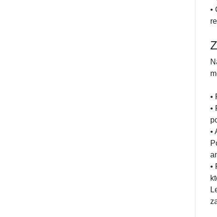
•
r
Z
N
m
•
•
p
•
P
a
•
k
L
z