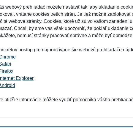
áš webový prehliadač môžete nastaviť tak, aby ukladanie cooki
lokoval, vrátane cookies tretích strán. Je tiež možné zablokovať
rčité webové stránky. Cookies, ktoré už sú vo vašom zariadení
mazať. Chceli by sme vás však upozorniť, že pokiaľ ukladanie c
akážete, nemusí stránky pracovať správne a môže byť obmedzen
onkrétny postup pre najpoužívanejšie webové prehliadače nájde
Chrome
Safari
Firefox
Internet Explorer
Android
re bližšie informácie môžete využiť pomocníka vášho prehliada