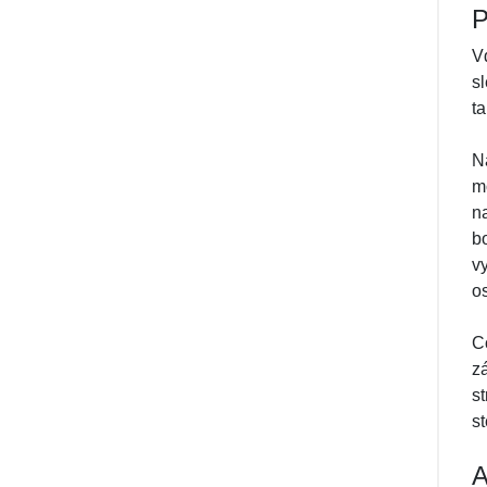
P
V
s
t
N
m
n
b
v
os
C
z
s
st
A