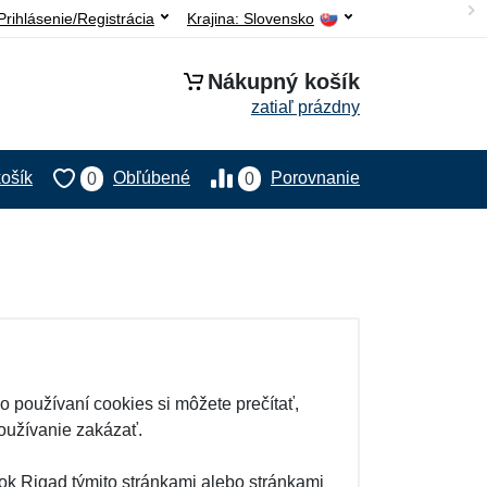
Prihlásenie/Registrácia
Krajina:
Slovensko
Nákupný košík
zatiaľ prázdny
ošík
Obľúbené
Porovnanie
0
0
 používaní cookies si môžete prečítať,
oužívanie zakázať.
nok Rigad týmito stránkami alebo stránkami