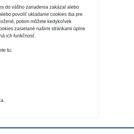
es do vášho zariadenia zakázal alebo
 alebo povoliť ukladanie cookies iba pre
 uložené, potom môžete kedykoľvek
ookies zasielané našimi stránkami úplne
á ich funkčnosť.
te tu:
ča.