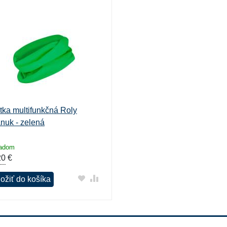
tka multifunkčná Roly
nuk - zelená
ladom
20
€
ložiť do košíka