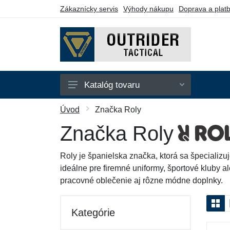
Zákaznícky servis
Výhody nákupu
Doprava a plat
Katalóg tovaru
Bundy
Úvod
Značka Roly
Kraťasy
Značka Roly
Kukly
Roly je španielska značka, ktorá sa špecializu
Mikiny
ideálne pre firemné uniformy, športové kluby a
pracovné oblečenie aj rôzne módne doplnky.
Nohavice
Polokošele
Kategórie
Tričká