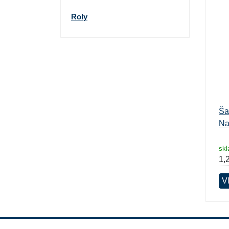
Darčekové poukazy
Roly
Ša
Na
sk
1,
V