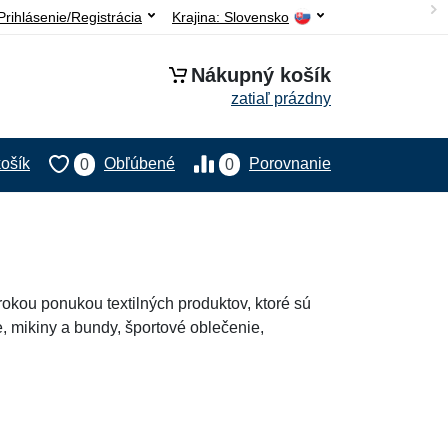
Prihlásenie/Registrácia
Krajina:
Slovensko
Nákupný košík
zatiaľ prázdny
ošík
Obľúbené
Porovnanie
0
0
rokou ponukou textilných produktov, ktoré sú
, mikiny a bundy, športové oblečenie,