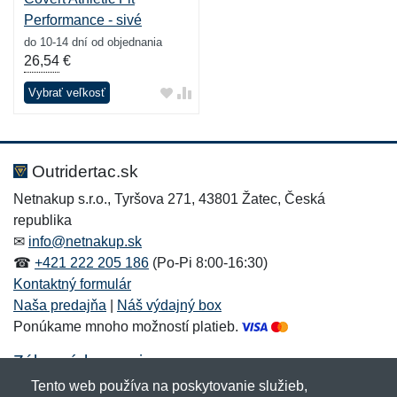
Performance - sivé
do 10-14 dní od objednania
26,54
€
Vybrať veľkosť
Outridertac.sk
Netnakup s.r.o., Tyršova 271, 43801 Žatec, Česká
republika
✉
info@netnakup.sk
☎
+421 222 205 186
(Po-Pi 8:00-16:30)
Kontaktný formulár
Naša predajňa
|
Náš výdajný box
Ponúkame mnoho možností platieb.
Zákaznícky servis
Tento web používa na poskytovanie služieb,
Novinky emailom