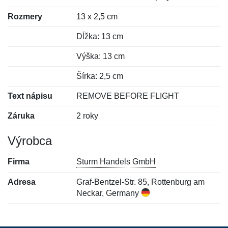
Rozmery
13 x 2,5 cm
Dĺžka: 13 cm
Výška: 13 cm
Šírka: 2,5 cm
Text nápisu
REMOVE BEFORE FLIGHT
Záruka
2 roky
Výrobca
Firma
Sturm Handels GmbH
Adresa
Graf-Bentzel-Str. 85, Rottenburg am
Neckar, Germany
Nová recenzia
Nová otázka