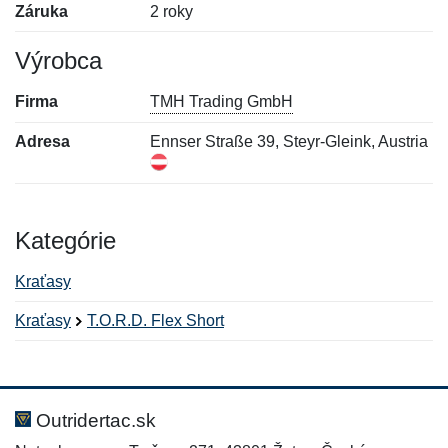
Záruka
2 roky
Výrobca
Firma
TMH Trading GmbH
Adresa
Ennser Straße 39, Steyr-Gleink, Austria
Kategórie
Kraťasy
Kraťasy
T.O.R.D. Flex Short
Nová recenzia
Nová otázka
Hodnotenie:
Meno:
*
*
Outridertac.sk