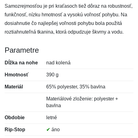
Samozrejmosťou je pri kraťasoch tiež dôraz na robustnosť,
funkčnosť, nízku hmotnosť a vysokú voľnosť pohybu. Na
dosiahnutie čo najlepšej voľnosti pohybu bola použitá
roztiahnuteľná tkanina, ktorá odpudzuje škvrny a vodu.
Parametre
Dĺžka na nohe
nad kolená
Hmotnosť
390 g
Materiál
65% polyester, 35% bavlna
Materiálové zloženie: polyester +
bavlna
Obdobie
letné
Rip-Stop
✔
áno