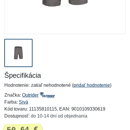
Špecifikácia
Hodnotenie:
zatiaľ nehodnotené (
pridať hodnotenie
)
Značka:
Outrider
Farba:
Sivá
Kód tovaru: 11135810115, EAN: 9010109330619
Dostupnosť:
do 10-14 dní od objednania
50,64 €