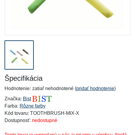
Špecifikácia
Hodnotenie:
zatiaľ nehodnotené (
pridať hodnotenie
)
Značka:
Bist
Farba:
Rôzne farby
Kód tovaru: TOOTHBRUSH-MIX-X
Dostupnosť:
nedostupné
Tento tovar je vypredaný u nás aj priamo u výrobcu. Nedá