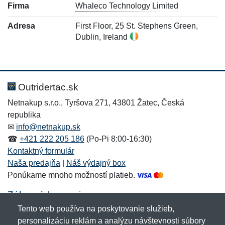
Firma
Whaleco Technology Limited
Adresa
First Floor, 25 St. Stephens Green,
Dublin, Ireland
Nová recenzia
Nová otázka
Hodnotenie:
Meno:
*
*
Outridertac.sk
Netnakup s.r.o., Tyršova 271, 43801 Žatec, Česká
republika
Meno:
E-mail:
*
*
✉
info@netnakup.sk
☎
+421 222 205 186
(Po-Pi 8:00-16:30)
Kontaktný formulár
Naša predajňa
|
Náš výdajný box
E-mail:
*
Ponúkame mnoho možností platieb.
Správa
*
Zákaznícky servis
Tento web používa na poskytovanie služieb,
Novinky emailom
personalizáciu reklám a analýzu návštevnosti súbory
Správa
*